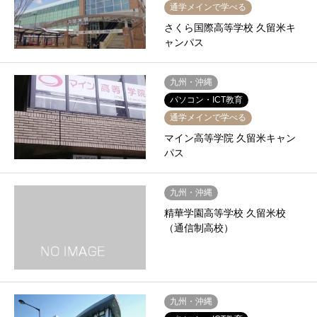
通学メインで学べる
さくら国際高等学校 久留米キ
ャンパス
九州・沖縄
パソコン・ICT教育
通学メインで学べる
マイン高等学院 久留米キャン
パス
九州・沖縄
精華学園高等学校 久留米校
（通信制高校）
九州・沖縄