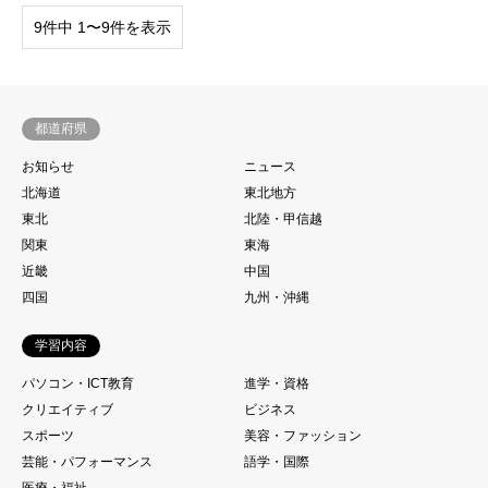
9件中 1〜9件を表示
都道府県
お知らせ
ニュース
北海道
東北地方
東北
北陸・甲信越
関東
東海
近畿
中国
四国
九州・沖縄
学習内容
パソコン・ICT教育
進学・資格
クリエイティブ
ビジネス
スポーツ
美容・ファッション
芸能・パフォーマンス
語学・国際