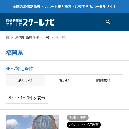
全国の通信制高校・サポート校を検索・比較できるポータルサイト
検索
通信制高校サポート校
福岡県
福岡県
並べ替え条件
新しい順
古い順
閲覧数順
9件中 1〜9件を表示
九州・沖縄
パソコン・ICT教育