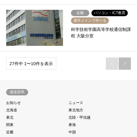
近畿
パソコン・ICT教育
通学メインで学べる
科学技術学園高等学校通信制課
程 大阪分室
27件中 1〜10件を表示


都道府県
お知らせ
ニュース
北海道
東北地方
東北
北陸・甲信越
関東
東海
近畿
中国