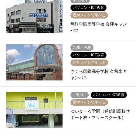
東北地方
パソコン・ICT教育
通学メインで学べる
翔洋学園高等学校 会津キャン
パス
九州・沖縄
パソコン・ICT教育
通学メインで学べる
さくら国際高等学校 久留米キ
ャンパス
東海
パソコン・ICT教育
通学メインで学べる
ゆいまーる学園（通信制高校サ
ポート校・フリースクール）