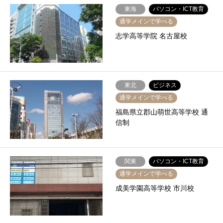
東海
パソコン・ICT教育
通学メインで学べる
志学高等学院 名古屋校
東北
ビジネス
通学メインで学べる
福島県立郡山萌世高等学校 通
信制
関東
パソコン・ICT教育
通学メインで学べる
成美学園高等学校 市川校