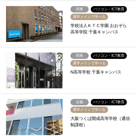
関東
パソコン・ICT教育
通学メインで学べる
学校法人ＫＴＣ学園 おおぞら
高等学院 千葉キャンパス
関東
パソコン・ICT教育
通学メインで学べる
N高等学校 千葉キャンパス
近畿
パソコン・ICT教育
通学メインで学べる
大阪つくば開成高等学校（通信
制課程）