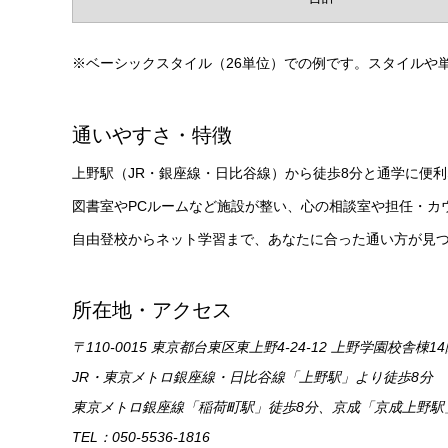
※ベーシックスタイル（26単位）での例です。スタイルや単位数によって金額
通いやすさ・特徴
上野駅（JR・銀座線・日比谷線）から徒歩8分と通学に便
図書室やPCルームなど施設が整い、心の相談室や担任・カ
自由登校からネット学習まで、あなたに合った通い方が見つかります。:cont
所在地・アクセス
〒110-0015 東京都台東区東上野4-24-12 上野学園校舎棟1
JR・東京メトロ銀座線・日比谷線「上野駅」より徒歩8分
東京メトロ銀座線「稲荷町駅」徒歩8分、京成「京成上野駅
TEL：050-5536-1816