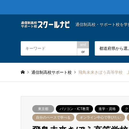
通信制高校・サポート校を学
and
都道府県から選
or
通信制高校サポート校
飛鳥未来きぼう高等学校 
東京都
パソコン・ICT教育
進学・資格
ク
自分のペースで学べる
オンライン中心で学びたい