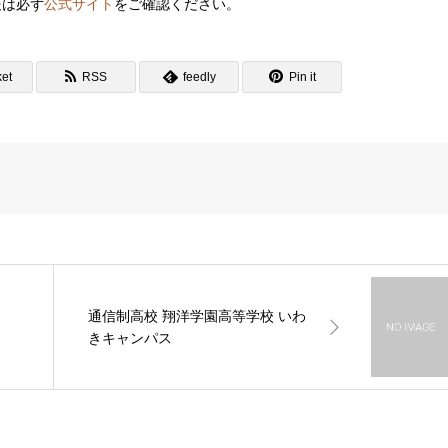
報は必ず
公式サイト
をご確認ください。
et
RSS
feedly
Pin it
通信制高校 翔洋学園高等学校 いわ
きキャンパス