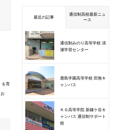
通信制高校最新ニュ
最近の記事
ース
通信制みのり高等学校 清
瀬学習センター
鹿島学園高等学校 田無キ
」を育
ャンパス
てお
ＫＧ高等学院 新鎌ケ谷キ
ャンパス 通信制サポート
校