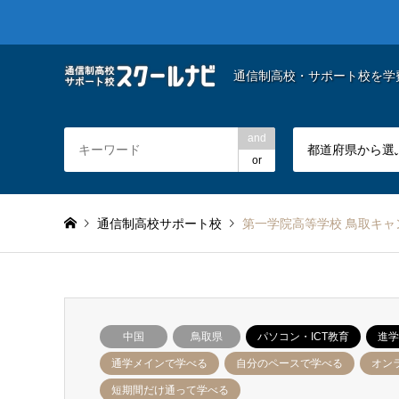
通信制高校・サポート校を学
and
都道府県から選
or
通信制高校サポート校
第一学院高等学校 鳥取キャ
中国
鳥取県
パソコン・ICT教育
進学
通学メインで学べる
自分のペースで学べる
オン
短期間だけ通って学べる