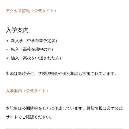
アクセス情報（公式サイト）
入学案内
学校概要
学費（2025年度目安）
学習内容・特徴
新入学（中学卒業予定者）
選べる学習スタイル
転入（高校在籍中の方）
アクセス
入学案内
編入（高校を中退された方）
出願は随時受付。学校説明会や個別相談も実施されています。
入学案内（公式サイト）
本記事は公開情報をもとに作成しています。最新情報は必ず公式
サイトでご確認ください。